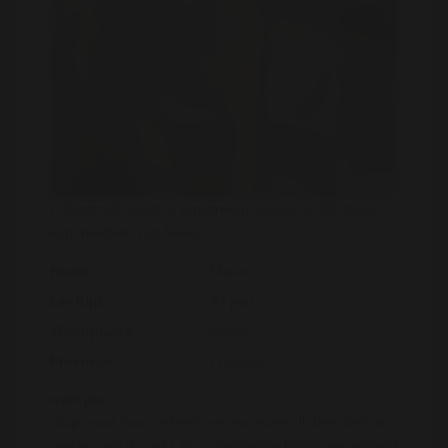
U dient zich eerst te registreren voordat u alle fotos
kunt bekijken van Meike
Naam:
Meike
Leeftijd:
37 jaar
Woonplaats :
Sneek
Provincie :
Friesland
over jou:
Stop maar hoor, je hebt me gevonden. Ik ben denk ik
precies wat jij zoekt. Als je tenminste houdt van iemand