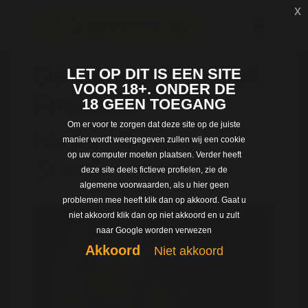
x
Dating met Meike uit
LET OP DIT IS EEN SITE
VOOR 18+. ONDER DE
Friesland
18 GEEN TOEGANG
Om er voor te zorgen dat deze site op de juiste
Meike | 37 jaar |
manier wordt weergegeven zullen wij een cookie
op uw computer moeten plaatsen. Verder heeft
Sneek
deze site deels fictieve profielen, zie de
algemene voorwaarden, als u hier geen
problemen mee heeft klik dan op akkoord. Gaat u
niet akkoord klik dan op niet akkoord en u zult
naar Google worden verwezen
Akkoord
Niet akkoord