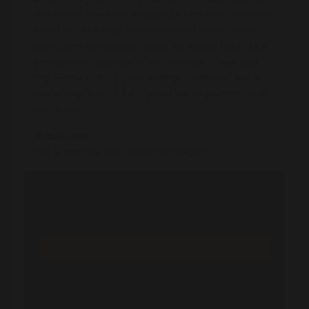
met humor, maar ook zelfspot, sportief maar soms ook
lekker lui, druk maar soms ook lekker rustig, gezellig,
maar soms ook gewoon lekker stik sjaggo haha. Ja ik
ben dat soms hoor, ga er niet om liegen, maar voor
mijn eerste koffie, na een avondje doorhalen, ben ik
niet op mijn best ;-) Als ik je niet heb afgeschrikt, mail
me gerust!
Ik zoek een :
Ben jij een man met humor en zelfspot?
Stuur Meike een gratis bericht
Registreren is gratis en anoniem
Registreer nu